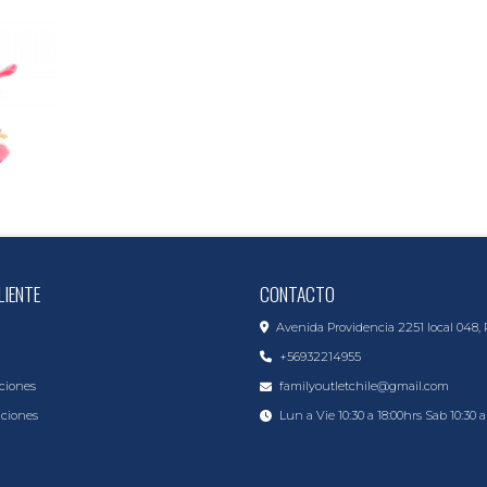
LIENTE
CONTACTO
Avenida Providencia 2251 local 048, 
+56932214955
ciones
familyoutletchile@gmail.com
iciones
Lun a Vie 10:30 a 18:00hrs Sab 10:30 a