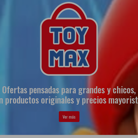
Ofertas pensadas para grandes y chicos,
n productos originales y precios mayorist
Ver más