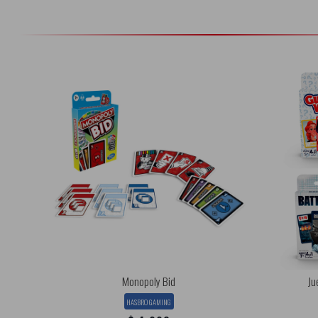
Monopoly Bid
Ju
HASBRO GAMING