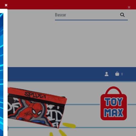
×
×
0