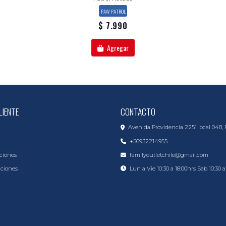
PAW PATROL
$ 7.990
Agregar
LIENTE
CONTACTO
Avenida Providencia 2251 local 048, 
+56932214955
ciones
familyoutletchile@gmail.com
iciones
Lun a Vie 10:30 a 18:00hrs Sab 10:30 a