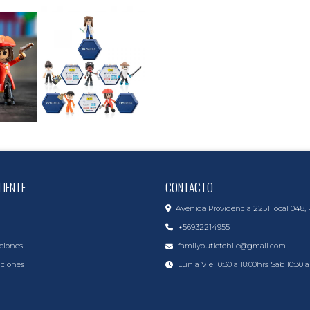
LIENTE
CONTACTO
Avenida Providencia 2251 local 048, 
+56932214955
ciones
familyoutletchile@gmail.com
iciones
Lun a Vie 10:30 a 18:00hrs Sab 10:30 a