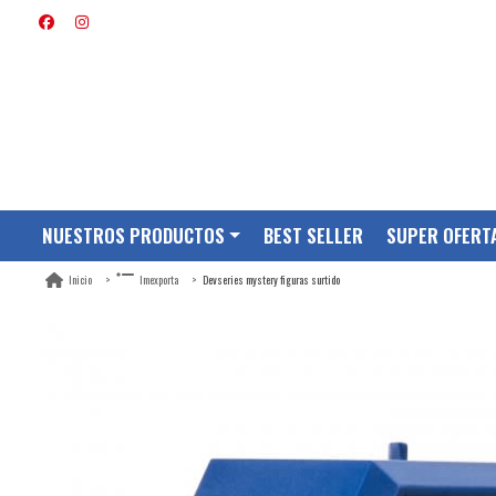
NUESTROS PRODUCTOS
BEST SELLER
SUPER OFERT
Devseries mystery figuras surtido
Inicio
Imexporta