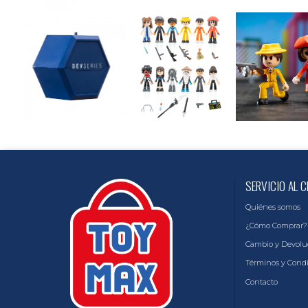
SERVICIO AL C
Quiénes somos
¿Cómo Comprar?
Cambio y Devolu
Términos y Cond
Contacto