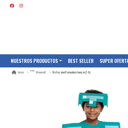
NUESTROS PRODUCTOS
BEST SELLER
SUPER OFERT
Disfraz mncft armadura fancy m (7-8)
Inicio
Minecraft