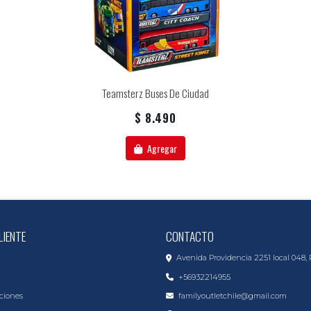
Teamsterz Buses De Ciudad
$ 8.490
Agregar
LIENTE
CONTACTO
Avenida Providencia 2251 local 048, 
+56932214955
ciones
familyoutletchile@gmail.com