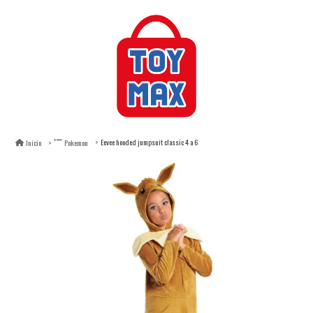
Eevee hooded jumpsuit classic 4 a 6
Inicio
Pokemon