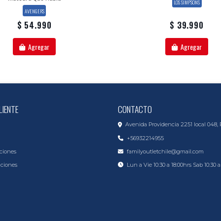
LOS SIMPSONS
AVENGERS
$ 54.990
$ 39.990
Agregar
Agregar
LIENTE
CONTACTO
Avenida Providencia 2251 local 048, 
+56932214955
ciones
familyoutletchile@gmail.com
iciones
Lun a Vie 10:30 a 18:00hrs Sab 10:30 a