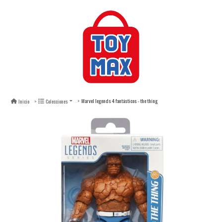
Marvel legends 4 fantásticos - the thing
Inicio
Colecciones