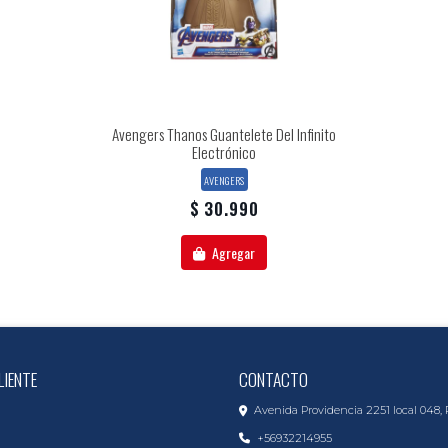
Avengers Thanos Guantelete Del Infinito
Electrónico
AVENGERS
$ 30.990
Agregar
LIENTE
CONTACTO
Avenida Providencia 2251 local 048, 
+56932214955