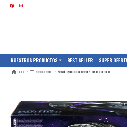
NUESTROS PRODUCTOS
BEST SELLER
SUPER OFERT
Marvel legends black panther 2 - casco electrónico
Inicio
Marvel legends