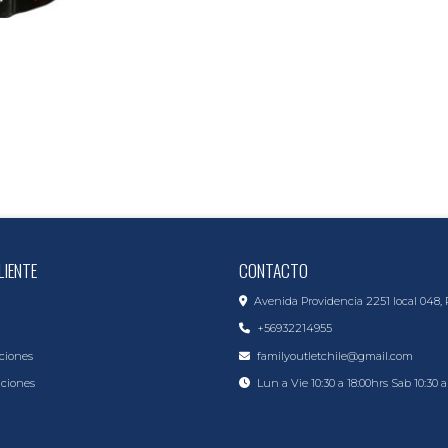
LIENTE
CONTACTO
Avenida Providencia 2251 local 048, 
+56932214955
ciones
familyoutletchile@gmail.com
iciones
Lun a Vie 10:30 a 18:00hrs Sab 10:30 a