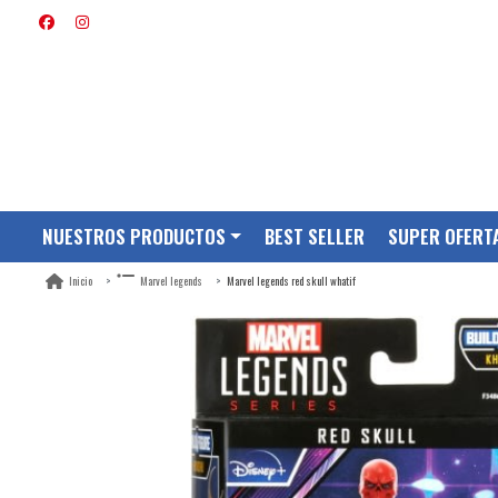
NUESTROS PRODUCTOS
BEST SELLER
SUPER OFERT
Marvel legends red skull whatif
Inicio
Marvel legends