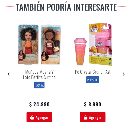
TAMBIÉN PODRÍA INTERESARTE
as
Muñeca Moana Y
Pd Crystal Crunch Ast
 1
Loto Pettite Surtido
PLAY-DOH
MOANA
$ 24.990
$ 8.990
Agregar
Agregar