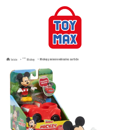
Mickey y minnie vehiculos surtido
Inicio
Mickey