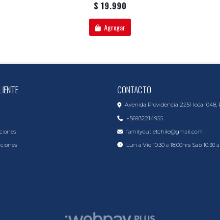
$ 19.990
Agregar
LIENTE
CONTACTO
Avenida Providencia 2251 local 048, 
+56932214955
ciones
familyoutletchile@gmail.com
iciones
Lun a Vie 10:30 a 18:00hrs Sab 10:30 a