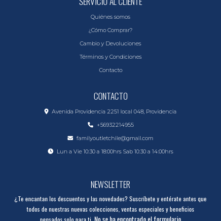
SERVICIO AL CLIENTE
Quiénes somos
¿Cómo Comprar?
Cambio y Devoluciones
Términos y Condiciones
Contacto
CONTACTO
Avenida Providencia 2251 local 048, Providencia
+56932214955
familyoutletchile@gmail.com
Lun a Vie 10:30 a 18:00hrs Sab 10:30 a 14:00hrs
NEWSLETTER
¿Te encantan los descuentos y las novedades? Suscríbete y entérate antes que
todos de nuestras nuevas colecciones, ventas especiales y beneficios
No se ha encontrado el formulario
pensados solo para ti.