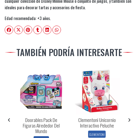
cualquier colección de Disney Minnie Mouse o conjunto de juegos, y también son
ideales para decorar tartas y accesorios de fiesta.
Edad recomendada: +3 años.
TAMBIÉN PODRÍA INTERESARTE
y
Doorables Pack De
Clementoni Unicornio
D
t
Figuras Alrededor Del
Interactivo Peluche
Mundo
CLEMENTONI