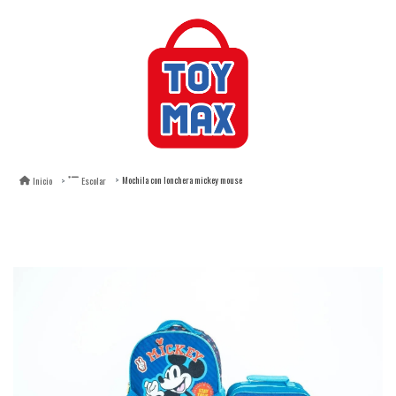
Mochila con lonchera mickey mouse
Inicio
Escolar