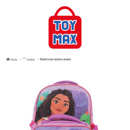
Mochila con lonchera moana
Inicio
Escolar