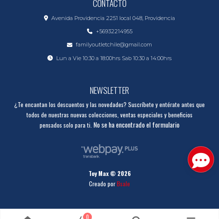
CONTACTO
Avenida Providencia 2251 local 048, Providencia
+56932214955
familyoutletchile@gmail.com
Lun a Vie 10:30 a 18:00hrs Sab 10:30 a 14:00hrs
NEWSLETTER
¿Te encantan los descuentos y las novedades? Suscríbete y entérate antes que
todos de nuestras nuevas colecciones, ventas especiales y beneficios
No se ha encontrado el formulario
pensados solo para ti.
Toy Max © 2026
Creado por
Bsale
0