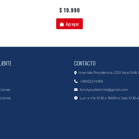
$ 19.990
Agregar
LIENTE
CONTACTO
Avenida Providencia 2251 local 048, 
+56932214955
ciones
familyoutletchile@gmail.com
iciones
Lun a Vie 10:30 a 18:00hrs Sab 10:30 a