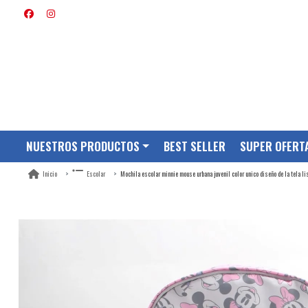
NUESTROS PRODUCTOS
BEST SELLER
SUPER OFERT
Mochila escolar minnie mouse urbana juvenil color unico diseño de la tela li
Inicio
Escolar