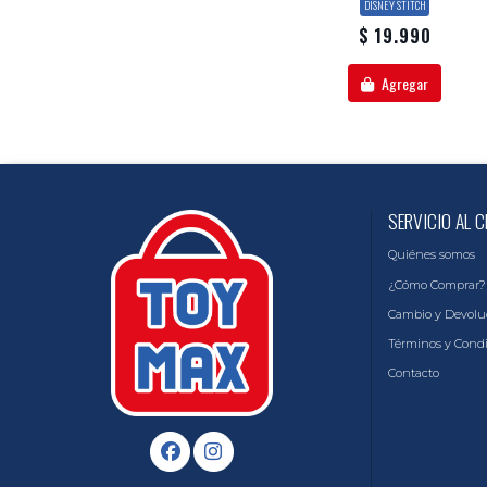
DISNEY STITCH
$ 19.990
Agregar
SERVICIO AL C
Quiénes somos
¿Cómo Comprar?
Cambio y Devolu
Términos y Cond
Contacto