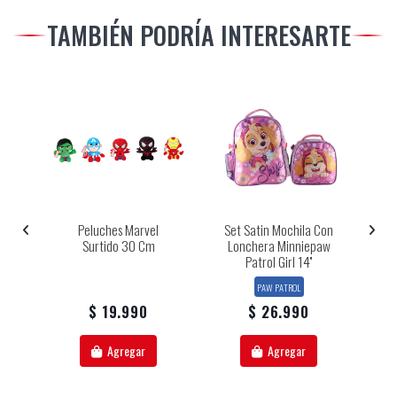
TAMBIÉN PODRÍA INTERESARTE
Peluches Marvel
Set Satin Mochila Con
os
Surtido 30 Cm
Lonchera Minniepaw
Patrol Girl 14''
B
PAW PATROL
$ 19.990
$ 26.990
Agregar
Agregar