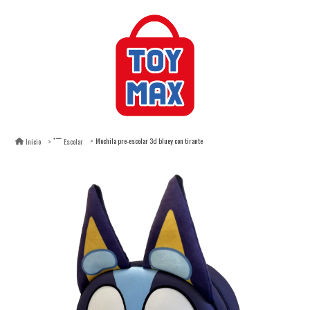
Mochila pre-escolar 3d bluey con tirante
Inicio
Escolar