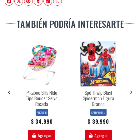
TAMBIÉN PODRÍA INTERESARTE
vo
Pikaboo Silla Nido
Spd Thwip Blast
D
Tipo Boucer Selva
Spiderman Figura
Rosada
Grande
PIKABOO
SPIDERMAN
$ 34.990
$ 39.990
Agregar
Agregar