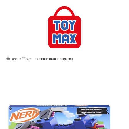
Ner minecraft ender dragon (iso)
Inicio
Nerf