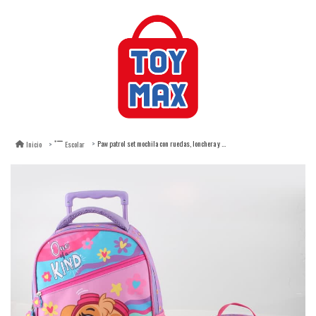
Paw patrol set mochila con ruedas, lonchera y estuche rosa
Inicio
Escolar