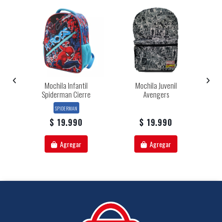
ey
Mochila Infantil
Mochila Juvenil
M
Spiderman Cierre
Avengers
SPIDERMAN
$ 19.990
$ 19.990
Agregar
Agregar