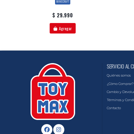
MINECRAFT
$ 29.990
Agregar
SERVICIO AL C
Quiénes somos
¿Cómo Comprar?
Cambio y Devolu
Términos y Cond
Contacto