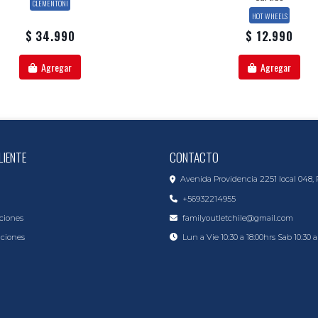
CLEMENTONI
HOT WHEELS
$ 34.990
$ 12.990
Agregar
Agregar
LIENTE
CONTACTO
Avenida Providencia 2251 local 048, 
+56932214955
ciones
familyoutletchile@gmail.com
iciones
Lun a Vie 10:30 a 18:00hrs Sab 10:30 a