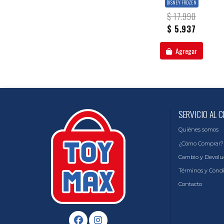
DISNEY FROZEN
$ 17.990
$ 5.937
Agregar
SERVICIO AL C
Quiénes somos
¿Cómo Comprar?
Cambio y Devolu
Términos y Cond
Contacto