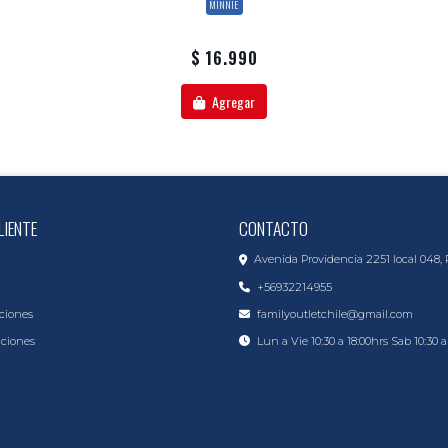
MINNIE
$ 16.990
Agregar
LIENTE
CONTACTO
Avenida Providencia 2251 local 048, 
+56932214955
ciones
familyoutletchile@gmail.com
iciones
Lun a Vie 10:30 a 18:00hrs Sab 10:30 a