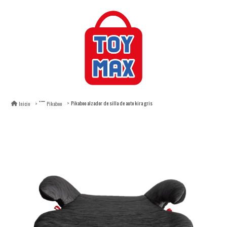
Pikaboo alzador de silla de auto kira gris
Inicio
Pikaboo