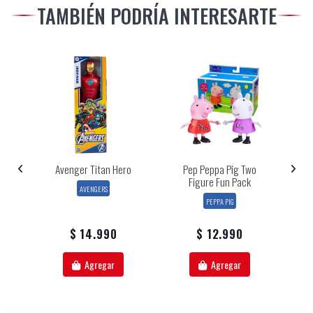
TAMBIÉN PODRÍA INTERESARTE
Sd-
Avenger Titan Hero
Pep Peppa Pig Two
Figure Fun Pack
C
AVENGERS
PEPPA PIG
$ 14.990
$ 12.990
Agregar
Agregar