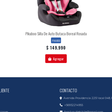
Pikaboo Silla De Auto Butaca Boreal Rosada
PIKABOO
$ 149.990
Agregar
LIENTE
CONTACTO
Avenida Providencia 2251 local 048, 
+56932214955
ciones
familyoutletchile@gmail.com