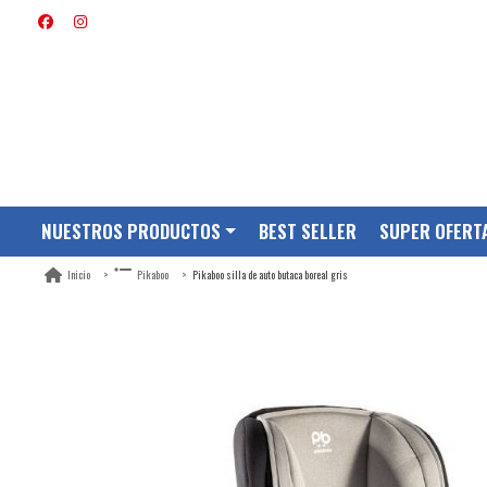
NUESTROS PRODUCTOS
BEST SELLER
SUPER OFERT
Pikaboo silla de auto butaca boreal gris
Inicio
Pikaboo