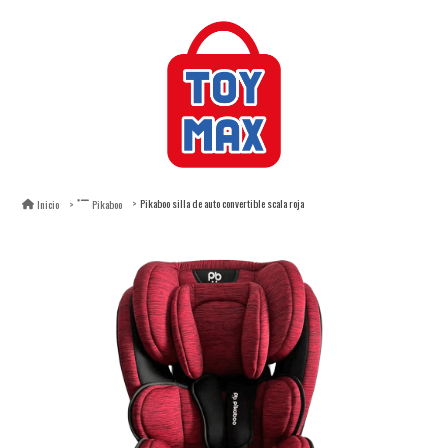
Pikaboo silla de auto convertible scala roja
Inicio
Pikaboo