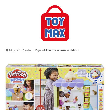
Play-doh kitchen creations carrito de helados
Inicio
Play-doh