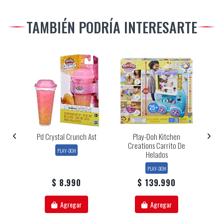
TAMBIÉN PODRÍA INTERESARTE
l
Pd Crystal Crunch Ast
Play-Doh Kitchen
Creations Carrito De
V
PLAY-DOH
Helados
PLAY-DOH
$ 8.990
$ 139.990
Agregar
Agregar