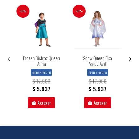
-67%
-67%
-67%
Frozen Disfraz Queen
Snow Queen Elsa
ue
Anna
Value Asst
P
DISNEY FROZEN
DISNEY FROZEN
$ 17.990
$ 17.990
$ 5.937
$ 5.937
Agregar
Agregar