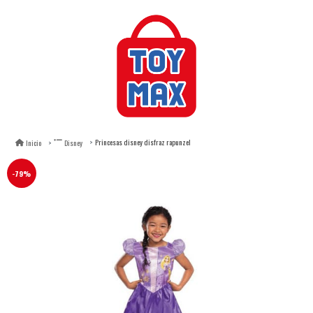
Princesas disney disfraz rapunzel
Inicio
Disney
-79%