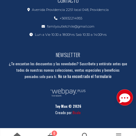
CONTACTO
Avenida Providencia 2251 local 048, Providencia
+56932214955
familyoutletchile@gmail.com
Lun a Vie 10:30 a 18:00hrs Sab 10:30 a 14:00hrs
NEWSLETTER
¿Te encantan los descuentos y las novedades? Suscríbete y entérate antes que
todos de nuestras nuevas colecciones, ventas especiales y beneficios
No se ha encontrado el formulario
pensados solo para ti.
Toy Max © 2026
Creado por
Bsale
0