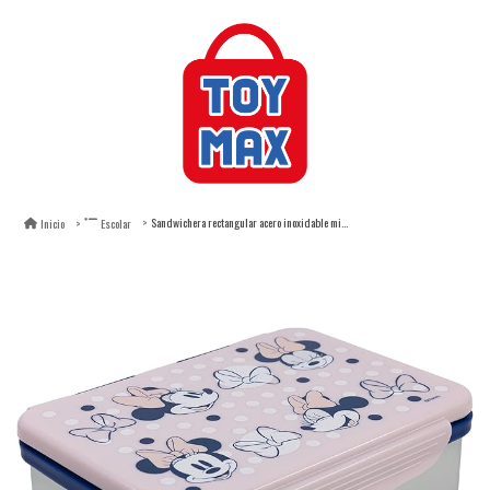
Sandwichera rectangular acero inoxidable minnie mouse awesome faces
Inicio
Escolar