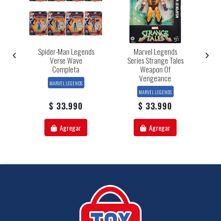
tt
Spider-Man Legends
Marvel Legends
Verse Wave
Series Strange Tales
Completa
Weapon Of
Ma
Vengeance
MARVEL LEGENDS
MARVEL LEGENDS
$ 33.990
$ 33.990
Agregar
Agregar