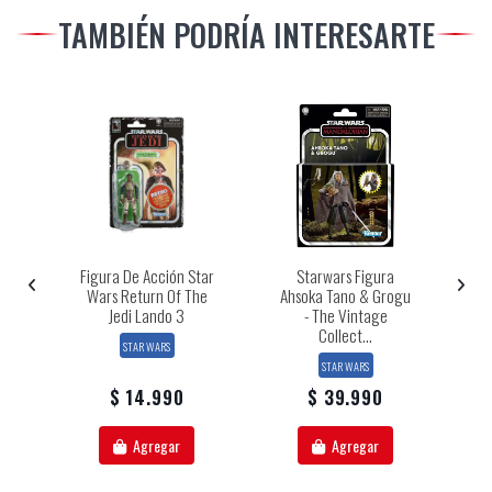
TAMBIÉN PODRÍA INTERESARTE
tt
Figura De Acción Star
Starwars Figura
Wars Return Of The
Ahsoka Tano & Grogu
Jedi Lando 3
- The Vintage
Collect...
STAR WARS
STAR WARS
$ 14.990
$ 39.990
Agregar
Agregar