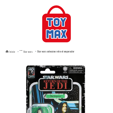
Star wars coleccion retro el emperador
Inicio
Star wars