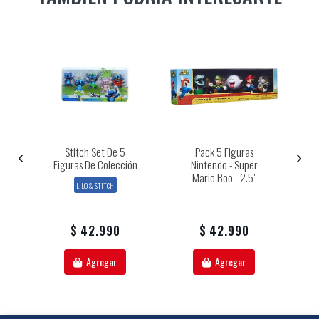
Stitch Set De 5
Pack 5 Figuras
do
Figuras De Colección
Nintendo - Super
C
Mario Boo - 2.5"
Ma
LILO & STITCH
$ 42.990
$ 42.990
Agregar
Agregar