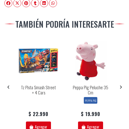
TAMBIÉN PODRÍA INTERESARTE
¨
Tz Pista Smash Street
Peppa Pig Peluche 35
Sp
+ 4 Cars
Cm
Sp
PEPPA PIG
$ 22.990
$ 19.990
Agregar
Agregar