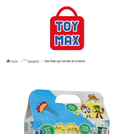
Teen titans go! set caos en la cocina
Inicio
Imexporta