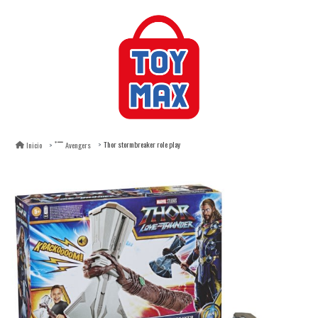
Thor stormbreaker role play
Inicio
Avengers