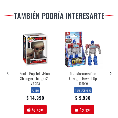
TAMBIÉN PODRÍA INTERESARTE
One
Funko Pop Television:
Transformers One
s
Stranger Things S4 -
Energon Reveal Op
Vecna
Hasbro
FUNKO
TRANSFORMERS
$ 14.990
$ 9.990
Agregar
Agregar