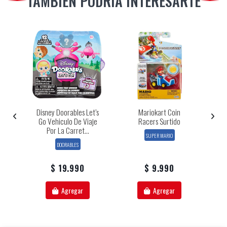
TAMBIÉN PODRÍA INTERESARTE
De
Disney Doorables Let’s
Mariokart Coin
Go Vehiculo De Viaje
Racers Surtido
C
Por La Carret...
Ma
SUPER MARIO
DOORABLES
$ 19.990
$ 9.990
Agregar
Agregar