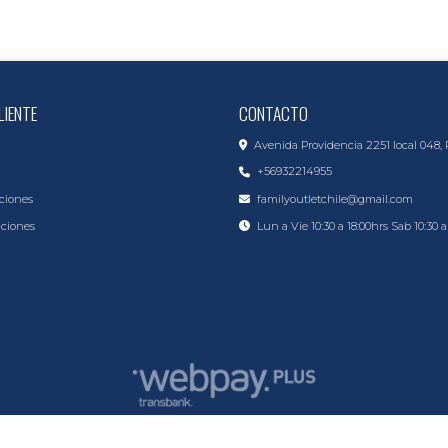
LIENTE
CONTACTO
Avenida Providencia 2251 local 048, 
+56932214955
ciones
familyoutletchile@gmail.com
iciones
Lun a Vie 10:30 a 18:00hrs Sab 10:30 a
Toy Max © 2026
Creado por
Bsale