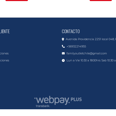
LIENTE
CONTACTO
Avenida Providencia 2251 local 048, 
+56932214955
ciones
familyoutletchile@gmail.com
iciones
Lun a Vie 10:30 a 18:00hrs Sab 10:30 a