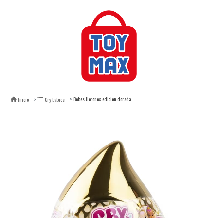
Bebes llorones edicion dorada
Inicio
Cry babies