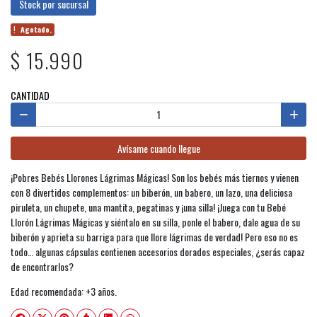
Stock por sucursal
Agotado.
$ 15.990
CANTIDAD
Avísame cuando llegue
¡Pobres Bebés Llorones Lágrimas Mágicas! Son los bebés más tiernos y vienen
con 8 divertidos complementos: un biberón, un babero, un lazo, una deliciosa
piruleta, un chupete, una mantita, pegatinas y ¡una silla! ¡Juega con tu Bebé
Llorón Lágrimas Mágicas y siéntalo en su silla, ponle el babero, dale agua de su
biberón y aprieta su barriga para que llore lágrimas de verdad! Pero eso no es
todo… algunas cápsulas contienen accesorios dorados especiales, ¿serás capaz
de encontrarlos?
Edad recomendada: +3 años.