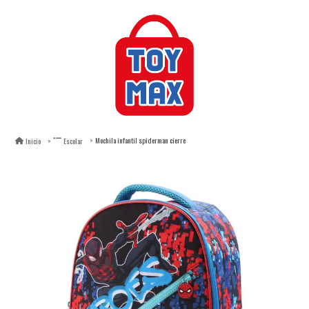
Mochila infantil spiderman cierre
Inicio
Escolar