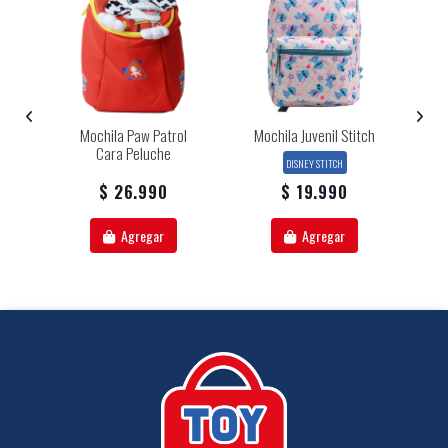
ey
Mochila Paw Patrol
Mochila Juvenil Stitch
M
Cara Peluche
DISNEY STITCH
$ 26.990
$ 19.990
Agregar
Agregar