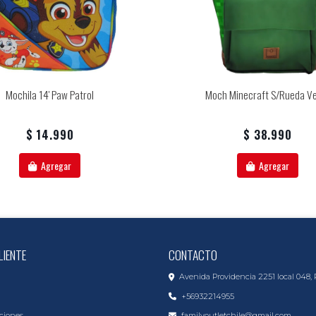
Mochila 14' Paw Patrol
Moch Minecraft S/rueda V
$ 14.990
$ 38.990
Agregar
Agregar
LIENTE
CONTACTO
Avenida Providencia 2251 local 048, 
+56932214955
ciones
familyoutletchile@gmail.com