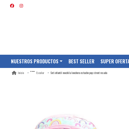
NUESTROS PRODUCTOS
BEST SELLER
SUPER OFERT
Set infantil mochila lonchera estuche pop street rosada
Inicio
Escolar