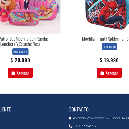
atrol Set Mochila Con Ruedas,
Mochila Infantil Spiderman C
Lonchera Y Estuche Rosa
SPIDERMAN
PAW PATROL
$ 29.990
$ 19.990
Agregar
Agregar
LIENTE
CONTACTO
Avenida Providencia 2251 local 048, 
+56932214955