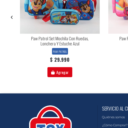
Paw Patrol Set Mochila Con Ruedas,
Paw P
Lonchera Y Estuche Azul
PAW PATROL
$ 29.990
Agregar
SERVICIO AL C
Quiénes somos
¿Cómo Comprar?