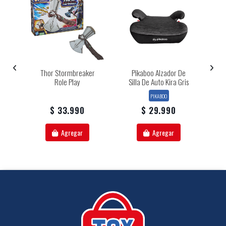
¨
Thor Stormbreaker
Pikaboo Alzador De
Role Play
Silla De Auto Kira Gris
PIKABOO
$ 33.990
$ 29.990
Agregar
Agregar